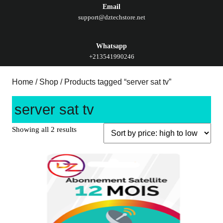
Email
support@dztechstore.net
Whatsapp
+213541990246
Home
/
Shop
/ Products tagged “server sat tv”
server sat tv
Showing all 2 results